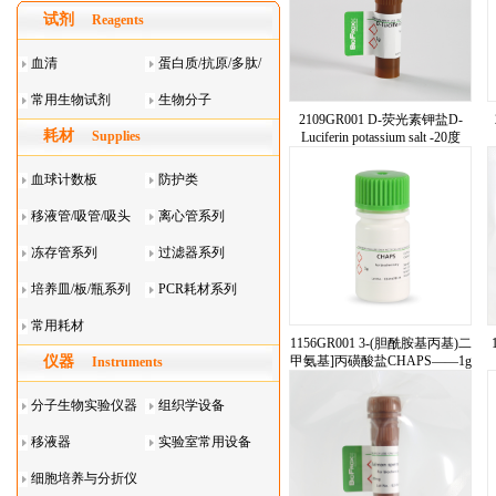
试剂
Reagents
血清
蛋白质/抗原/多肽/
常用生物试剂
酶
生物分子
2109GR001 D-荧光素钾盐D-
耗材
Supplies
Luciferin potassium salt -20度
——1g
血球计数板
防护类
移液管/吸管/吸头
离心管系列
系列
冻存管系列
过滤器系列
培养皿/板/瓶系列
PCR耗材系列
常用耗材
1156GR001 3-(胆酰胺基丙基)二
仪器
甲氨基]丙磺酸盐CHAPS——1g
Instruments
分子生物实验仪器
组织学设备
移液器
实验室常用设备
细胞培养与分折仪