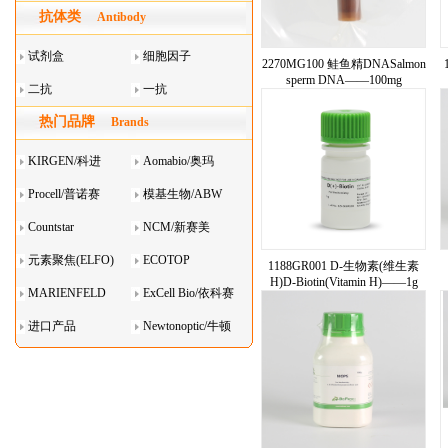
抗体类
器叠
Antibody
试剂盒
细胞因子
2270MG100 鲑鱼精DNASalmon
sperm DNA——100mg
二抗
一抗
热门品牌
Brands
KIRGEN/科进
Aomabio/奥玛
Procell/普诺赛
模基生物/ABW
Countstar
NCM/新赛美
元素聚焦(ELFO)
ECOTOP
1188GR001 D-生物素(维生素
H)D-Biotin(Vitamin H)——1g
MARIENFELD
ExCell Bio/依科赛
进口产品
Newtonoptic/牛顿
光学