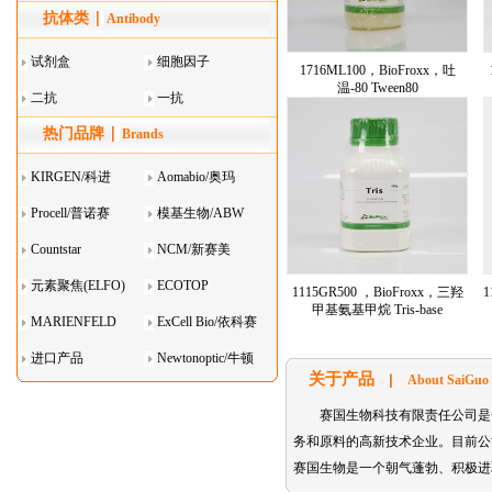
抗体类
器叠
Antibody
试剂盒
细胞因子
1716ML100，BioFroxx，吐
温-80 Tween80
二抗
一抗
热门品牌
Brands
KIRGEN/科进
Aomabio/奥玛
Procell/普诺赛
模基生物/ABW
Countstar
NCM/新赛美
元素聚焦(ELFO)
ECOTOP
1115GR500 ，BioFroxx，三羟
1
甲基氨基甲烷 Tris-base
MARIENFELD
ExCell Bio/依科赛
进口产品
Newtonoptic/牛顿
关于产品
About SaiGuo
光学
赛国生物科技有限责任公司是
务和原料的高新技术企业。目前公司主要代理的
赛国生物是一个朝气蓬勃、积极进