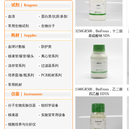
试剂
Reagents
血清
蛋白质/抗原/多肽/
常用生物试剂
酶
生物分子
3250GR500，BioFroxx，十二烷
耗材
Supplies
基硫酸钠 SDS
血球计数板
防护类
移液管/吸管/吸头
离心管系列
系列
冻存管系列
过滤器系列
培养皿/板/瓶系列
PCR耗材系列
常用耗材
1340GR500，BioFroxx，乙二胺
1
仪器
四乙酸 EDTA
Instruments
分子生物实验仪器
组织学设备
移液器
实验室常用设备
细胞培养与分折仪