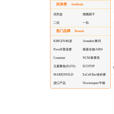
抗体类
器叠
Antibody
试剂盒
细胞因子
二抗
一抗
热门品牌
Brands
KIRGEN/科进
Aomabio/奥玛
Procell/普诺赛
模基生物/ABW
Countstar
NCM/新赛美
元素聚焦(ELFO)
ECOTOP
MARIENFELD
ExCell Bio/依科赛
进口产品
Newtonoptic/牛顿
光学