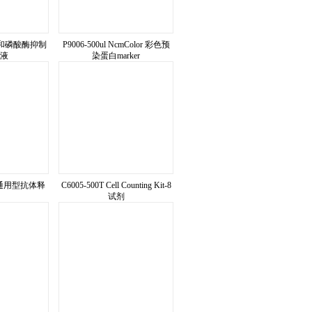
白酶和磷酸酶抑制
P9006-500ul NcmColor 彩色预
液
染蛋白marker
l 通用型抗体释
C6005-500T Cell Counting Kit-8
试剂