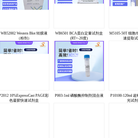
WB52002 Western Blot 转膜液
WB6501 BCA蛋白定量试剂盒
M5105-50T 细
（粉剂）
(RT+-20度)
速提取试
P2012 10%ExpressCast PAGE彩
P003-1ml 磷酸酶抑制剂混合液
P10100-120ml
色凝胶快速试剂盒
光试剂