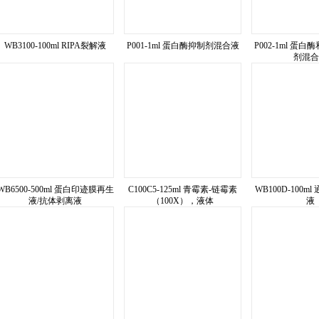
WB3100-100ml RIPA裂解液
P001-1ml 蛋白酶抑制剂混合液
P002-1ml 蛋
剂混合
WB6500-500ml 蛋白印迹膜再生
C100C5-125ml 青霉素-链霉素
WB100D-100m
液/抗体剥离液
（100X），液体
液