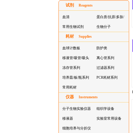
试剂
Reagents
血清
蛋白质/抗原/多肽/
常用生物试剂
酶
生物分子
耗材
Supplies
血球计数板
防护类
移液管/吸管/吸头
离心管系列
系列
冻存管系列
过滤器系列
培养皿/板/瓶系列
PCR耗材系列
常用耗材
仪器
Instruments
分子生物实验仪器
组织学设备
移液器
实验室常用设备
细胞培养与分折仪