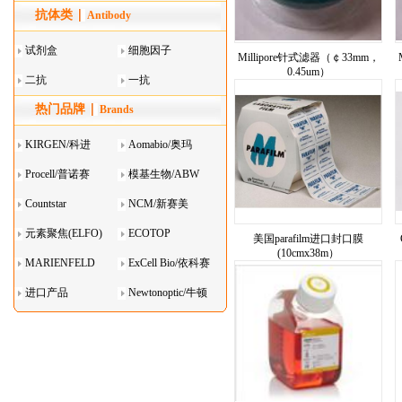
抗体类
器叠
Antibody
试剂盒
细胞因子
Millipore针式滤器（￠33mm，
0.45um）
二抗
一抗
热门品牌
Brands
KIRGEN/科进
Aomabio/奥玛
Procell/普诺赛
模基生物/ABW
Countstar
NCM/新赛美
元素聚焦(ELFO)
ECOTOP
美国parafilm进口封口膜
(10cmx38m）
MARIENFELD
ExCell Bio/依科赛
进口产品
Newtonoptic/牛顿
光学