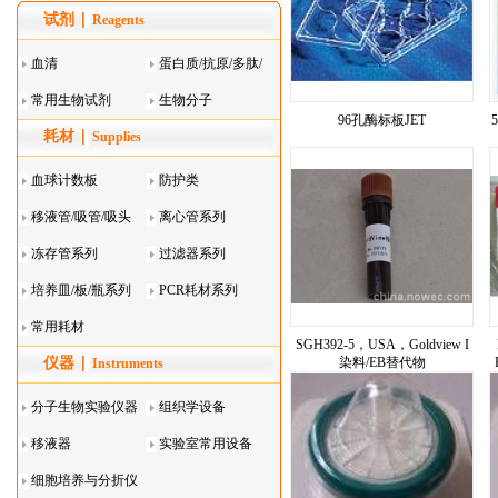
试剂
Reagents
血清
蛋白质/抗原/多肽/
常用生物试剂
酶
生物分子
96孔酶标板JET
耗材
Supplies
血球计数板
防护类
移液管/吸管/吸头
离心管系列
系列
冻存管系列
过滤器系列
培养皿/板/瓶系列
PCR耗材系列
常用耗材
SGH392-5，USA，Goldview I
仪器
染料/EB替代物
Instruments
分子生物实验仪器
组织学设备
移液器
实验室常用设备
细胞培养与分折仪