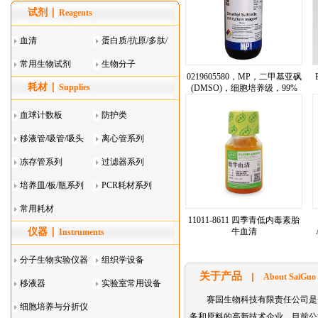
试剂
Reagents
血清
蛋白质/抗原/多肽/
常用生物试剂
酶
生物分子
0219605580，MP，二甲基亚砜
耗材
Supplies
(DMSO)，细胞培养级，99%
（Dimethyl Sulfoxide(DMSO)）
血球计数板
防护类
移液管/吸管/吸头
离心管系列
系列
冻存管系列
过滤器系列
培养皿/板/瓶系列
PCR耗材系列
常用耗材
11011-8611 四季青低内毒素胎
仪器
牛血清
Instruments
分子生物实验仪器
组织学设备
关于产品
About SaiGuo
移液器
实验室常用设备
赛国生物科技有限责任公司是
细胞培养与分折仪
务和原料的高新技术企业。目前公司主要代理的