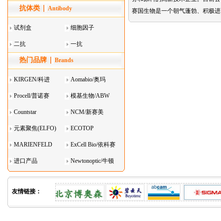
抗体类
器叠
Antibody
赛国生物是一个朝气蓬勃、积极进
试剂盒
细胞因子
二抗
一抗
热门品牌
Brands
KIRGEN/科进
Aomabio/奥玛
Procell/普诺赛
模基生物/ABW
Countstar
NCM/新赛美
元素聚焦(ELFO)
ECOTOP
MARIENFELD
ExCell Bio/依科赛
进口产品
Newtonoptic/牛顿
光学
友情链接：