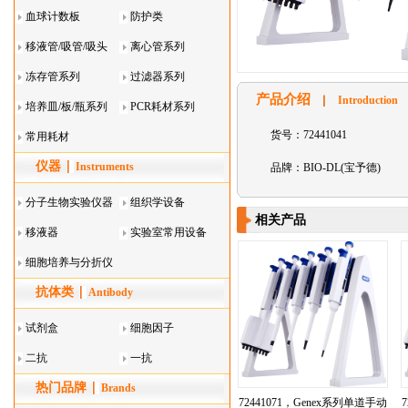
血球计数板
防护类
移液管/吸管/吸头
离心管系列
系列
冻存管系列
过滤器系列
产品介绍
Introduction
培养皿/板/瓶系列
PCR耗材系列
货号：72441041
常用耗材
仪器
Instruments
品牌：BIO-DL(宝予德)
分子生物实验仪器
组织学设备
相关产品
移液器
实验室常用设备
细胞培养与分折仪
抗体类
器叠
Antibody
试剂盒
细胞因子
二抗
一抗
热门品牌
Brands
72441071，Genex系列单道手动