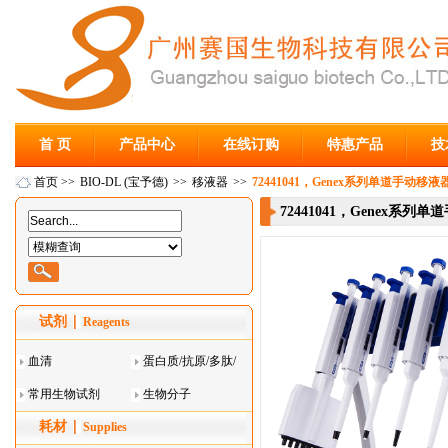
首 页
产品中心
在线订购
特惠产品
技
首页
>>
BIO-DL (宝予德)
>>
移液器
>>
72441041，Genex系列单道手动移液器2
72441041，Genex系列单
试剂
Reagents
血清
蛋白质/抗原/多肽/
常用生物试剂
酶
生物分子
耗材
Supplies