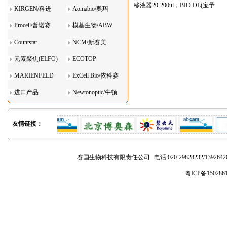
移液器20-200ul，BIO-DL(宝予
KIRGEN/科进
Aomabio/奥玛
德)
Procell/普诺赛
模基生物/ABW
Countstar
NCM/新赛美
元素聚焦(ELFO)
ECOTOP
MARIENFELD
ExCell Bio/依科赛
进口产品
Newtonoptic/牛顿
光学
友情链接：
赛国生物科技有限责任公司
电话:020-29828232/1392
粤ICP备150286