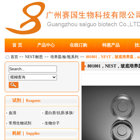
首 页
产品中心
在线订购
特惠产品
技
首页
>>
NEST/耐思
>>
培养皿/板/瓶系列
>>
801001，NEST，玻底培养皿，φ
801001，NEST，玻底培养
试剂
Reagents
血清
蛋白质/抗原/多肽/
常用生物试剂
酶
生物分子
耗材
Supplies