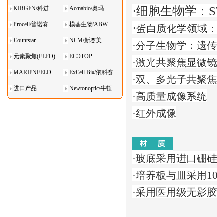
·
细胞生物学：S
KIRGEN/科进
Aomabio/奥玛
Procell/普诺赛
模基生物/ABW
·
蛋白质化学领域
Countstar
NCM/新赛美
·
分子生物学：遗传
元素聚焦(ELFO)
ECOTOP
·
激光共聚焦显微镜
MARIENFELD
ExCell Bio/依科赛
·
双、多光子共聚焦
进口产品
Newtonoptic/牛顿
·
高质量成像系统
光学
·
红外成像
·
玻底采用进口硼硅
·
培养板与皿采用100
·
采用医用级无影胶