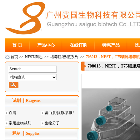
首 页
产品中心
在线订购
特惠产品
技
首页
>>
NEST/耐思
>>
培养皿/板/瓶系列
>>
708013，NEST，T75细胞培
708013，NEST，T75
试剂
Reagents
血清
蛋白质/抗原/多肽/
常用生物试剂
酶
生物分子
耗材
Supplies