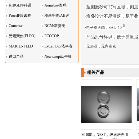
KIRGEN/科进
Aomabio/奥玛
·
瓶侧磨砂可书写区域，刻度
Procell/普诺赛
模基生物/ABW
·
堆叠设计不易滑落，易于叠
Countstar
NCM/新赛美
-6
·
电子束灭菌，SAL=10
元素聚焦(ELFO)
ECOTOP
·
产品批号标识，便于质量追
·
无热源，无内毒素
MARIENFELD
ExCell Bio/依科赛
进口产品
Newtonoptic/牛顿
光学
相关产品
801001，NEST，玻底培养皿，