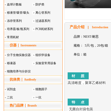
血球计数板
防护类
移液管/吸管/吸头
离心管系列
系列
冻存管系列
过滤器系列
产品介绍
Introduction
培养皿/板/瓶系列
PCR耗材系列
品牌：NEST/耐思
常用耗材
仪器
Instruments
规格： 5只/包，20包/箱
单位：箱
分子生物实验仪器
组织学设备
移液器
实验室常用设备
细胞培养与分折仪
抗体类
器叠
Antibody
高清晰度，聚苯乙烯材料
试剂盒
细胞因子
二抗
一抗
热门品牌
Brands
·
无菌自封袋包装