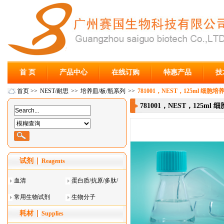
首 页
产品中心
在线订购
特惠产品
技
首页
>>
NEST/耐思
>>
培养皿/板/瓶系列
>>
781001，NEST，125ml 细
781001，NEST，125m
试剂
Reagents
血清
蛋白质/抗原/多肽/
常用生物试剂
酶
生物分子
耗材
Supplies