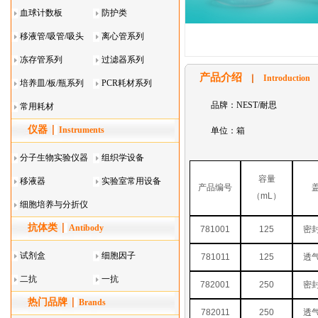
血球计数板
防护类
移液管/吸管/吸头
离心管系列
系列
冻存管系列
过滤器系列
产品介绍
Introduction
培养皿/板/瓶系列
PCR耗材系列
品牌：NEST/耐思
常用耗材
仪器
Instruments
单位：箱
分子生物实验仪器
组织学设备
容量
移液器
实验室常用设备
产品编号
（
mL
）
细胞培养与分折仪
抗体类
器叠
Antibody
781001
125
密
试剂盒
细胞因子
781011
125
透
二抗
一抗
782001
250
密
热门品牌
Brands
782011
250
透