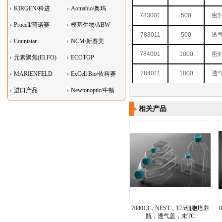
KIRGEN/科进
Aomabio/奥玛
783001
500
密
Procell/普诺赛
模基生物/ABW
783011
500
透
Countstar
NCM/新赛美
784001
1000
密
元素聚焦(ELFO)
ECOTOP
784011
1000
透
MARIENFELD
ExCell Bio/依科赛
进口产品
Newtonoptic/牛顿
光学
相关产品
708013，NEST，T75细胞培养
瓶，透气盖，未TC