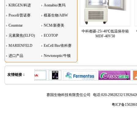
KIRGEN/科进
Aomabio/奥玛
Procell/普诺赛
模基生物/ABW
Countstar
NCM/新赛美
中科都菱-25/-40℃低温保存箱
元素聚焦(ELFO)
ECOTOP
MDF-40V50
MARIENFELD
ExCell Bio/依科赛
进口产品
Newtonoptic/牛顿
光学
友情链接：
赛国生物科技有限责任公司
电话:020-29828232/1392
粤ICP备150286