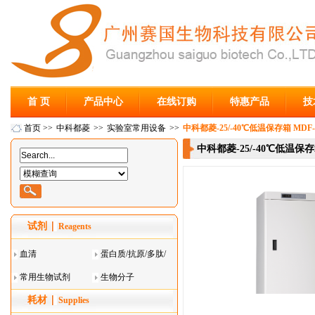
首 页
产品中心
在线订购
特惠产品
技
首页
>>
中科都菱
>>
实验室常用设备
>>
中科都菱-25/-40℃低温保存箱 MDF-4
中科都菱-25/-40℃低温保存箱
试剂
Reagents
血清
蛋白质/抗原/多肽/
常用生物试剂
酶
生物分子
耗材
Supplies