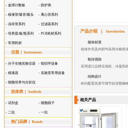
血球计数板
防护类
移液管/吸管/吸头
离心管系列
系列
冻存管系列
过滤器系列
产品介绍
Introduction
培养皿/板/瓶系列
PCR耗材系列
箱体材质
常用耗材
箱体外壳及内胆均采用冷板喷
仪器
Instruments
制冷强劲
分子生物实验仪器
组织学设备
采用进口品牌压缩机，冷凝风
移液器
实验室常用设备
结构设计
细胞培养与分折仪
柜内配置高度可调节的浸塑搁
抗体类
器叠
Antibody
相关产品
试剂盒
细胞因子
二抗
一抗
热门品牌
Brands