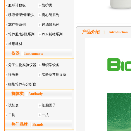
血球计数板
防护类
移液管/吸管/吸头
离心管系列
系列
冻存管系列
过滤器系列
产品介绍
Introduction
培养皿/板/瓶系列
PCR耗材系列
常用耗材
仪器
Instruments
分子生物实验仪器
组织学设备
移液器
实验室常用设备
细胞培养与分折仪
抗体类
器叠
Antibody
试剂盒
细胞因子
二抗
一抗
热门品牌
Brands