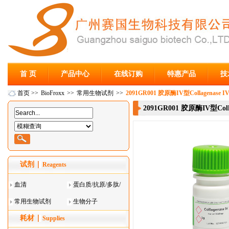
首 页
产品中心
在线订购
特惠产品
技
首页
>>
BioFroxx
>>
常用生物试剂
>>
2091GR001 胶原酶IV型Collagenase I
2091GR001 胶原酶IV型Coll
试剂
Reagents
血清
蛋白质/抗原/多肽/
常用生物试剂
酶
生物分子
耗材
Supplies