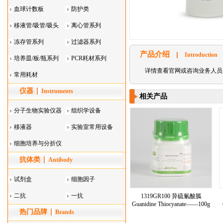
血球计数板
防护类
移液管/吸管/吸头
离心管系列
系列
冻存管系列
过滤器系列
产品介绍
Introduction
培养皿/板/瓶系列
PCR耗材系列
详情查看官网或咨询业务人员
常用耗材
仪器
Instruments
相关产品
分子生物实验仪器
组织学设备
移液器
实验室常用设备
细胞培养与分折仪
抗体类
器叠
Antibody
试剂盒
细胞因子
二抗
一抗
1319GR100 异硫氰酸胍
Guanidine Thiocyanate——100g
热门品牌
Brands