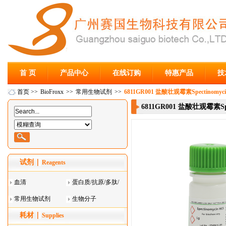
首 页
产品中心
在线订购
特惠产品
技
首页
>>
BioFroxx
>>
常用生物试剂
>>
6811GR001 盐酸壮观霉素Spectinomyci
6811GR001 盐酸壮观霉素Spe
试剂
Reagents
血清
蛋白质/抗原/多肽/
常用生物试剂
酶
生物分子
耗材
Supplies