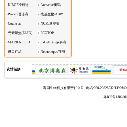
KIRGEN/科进
Aomabio/奥玛
Procell/普诺赛
模基生物/ABW
Countstar
NCM/新赛美
元素聚焦(ELFO)
ECOTOP
MARIENFELD
ExCell Bio/依科赛
进口产品
Newtonoptic/牛顿
光学
友情链接：
赛国生物科技有限责任公司
电话:020-29828232/1392
粤ICP备150286