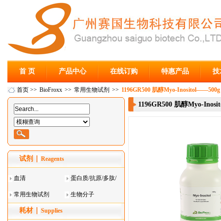
首 页
产品中心
在线订购
特惠产品
技
首页
>>
BioFroxx
>>
常用生物试剂
>>
1196GR500 肌醇Myo-Inositol——500g
1196GR500 肌醇Myo-Inosi
试剂
Reagents
血清
蛋白质/抗原/多肽/
常用生物试剂
酶
生物分子
耗材
Supplies