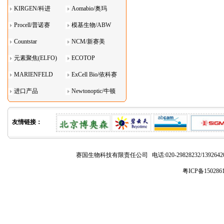
KIRGEN/科进
Aomabio/奥玛
Procell/普诺赛
模基生物/ABW
Countstar
NCM/新赛美
元素聚焦(ELFO)
ECOTOP
MARIENFELD
ExCell Bio/依科赛
进口产品
Newtonoptic/牛顿
光学
友情链接：
赛国生物科技有限责任公司
电话:020-29828232/1392
粤ICP备150286