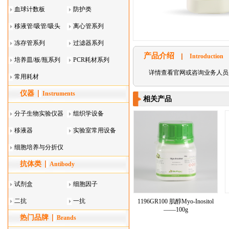
血球计数板
防护类
移液管/吸管/吸头
离心管系列
系列
冻存管系列
过滤器系列
产品介绍
Introduction
培养皿/板/瓶系列
PCR耗材系列
详情查看官网或咨询业务人员
常用耗材
仪器
Instruments
相关产品
分子生物实验仪器
组织学设备
移液器
实验室常用设备
细胞培养与分折仪
抗体类
器叠
Antibody
试剂盒
细胞因子
二抗
一抗
1196GR100 肌醇Myo-Inositol
——100g
热门品牌
Brands