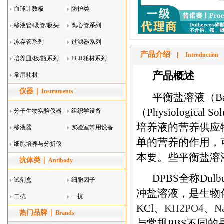
血球计数板
防护类
移液管/吸管/吸头
离心管系列
系列
冻存管系列
过滤器系列
产品介绍
Introduction
培养皿/板/瓶系列
PCR耗材系列
产品概述
常用耗材
仪器
Instruments
平衡盐溶液（
B
（
Physiological Sol
分子生物实验仪器
组织学设备
培养液的营养供应
移液器
实验室常用设备
单的营养的作用，
细胞培养与分折仪
本要。些平衡盐溶
抗体类
器叠
Antibody
DPBS
全称
Dulbe
试剂盒
细胞因子
冲盐溶液，是生物
二抗
一抗
KCl
、
KH
2
PO
4
、
N
热门品牌
Brands
与常规
PBS
不同的