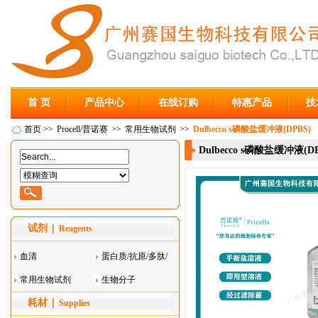
首 页
产品中心
在线订购
特惠产品
技
首页
>>
Procell/普诺赛
>>
常用生物试剂
>>
Dulbecco s磷酸盐缓冲液(DPBS)
Dulbecco s磷酸盐缓冲液(DP
试剂
Reagents
血清
蛋白质/抗原/多肽/
常用生物试剂
酶
生物分子
耗材
Supplies