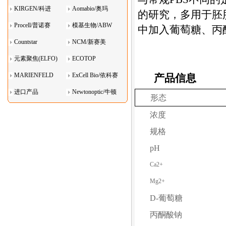
KIRGEN/科进
Aomabio/奥玛
的研究，多用于胚
Procell/普诺赛
模基生物/ABW
中加入葡萄糖、丙
Countstar
NCM/新赛美
元素聚焦(ELFO)
ECOTOP
MARIENFELD
ExCell Bio/依科赛
产品信息
进口产品
Newtonoptic/牛顿
形态
光学
浓度
规格
pH
Ca
2+
Mg
2+
D-
葡萄糖
丙酮酸钠