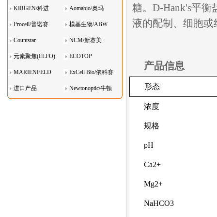
糖。D-Hank'
KIRGEN/科进
Aomabio/奥玛
液的配制、细胞或
Procell/普诺赛
模基生物/ABW
Countstar
NCM/新赛美
元素聚焦(ELFO)
ECOTOP
产品信息
MARIENFELD
ExCell Bio/依科赛
形态
进口产品
Newtonoptic/牛顿
光学
浓度
规格
pH
Ca
2+
Mg
2+
NaHCO
3