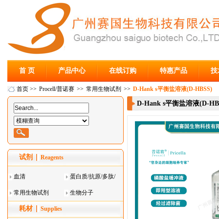
首 页
产品中心
在线订购
特惠产品
技
首页
>>
Procell/普诺赛
>>
常用生物试剂
>>
D-Hank s平衡盐溶液(D-HBSS)
D-Hank s平衡盐溶液(D-HB
试剂
Reagents
血清
蛋白质/抗原/多肽/
常用生物试剂
酶
生物分子
耗材
Supplies