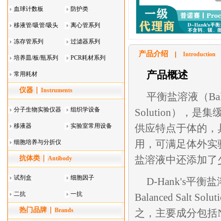
血球计数板
防护类
移液管/吸管/吸头
离心管系列
系列
冻存管系列
过滤器系列
产品介绍
Introduction
培养皿/板/瓶系列
PCR耗材系列
产品概述
常用耗材
仪器
Instruments
平衡盐溶液（Balanc
分子生物实验仪器
组织学设备
Solution）
移液器
实验室常用设备
供应特点于体的，
用，可满足体外实
细胞培养与分折仪
盐溶液中还添加了
抗体类
器叠
Antibody
试剂盒
细胞因子
D-Hank's平
二抗
一抗
Balanced Sal
热门品牌
Brands
之，主要成分包括NaC