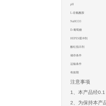
pH
L-谷氨酰胺
NaHCO
3
D-葡萄糖
HEPES缓冲剂
酚红指示剂
储存条件
运输条件
有效期
注意事项
1、本产品经0
2、为保持本产