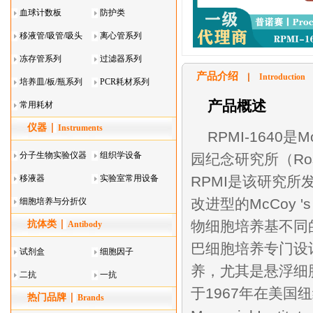
血球计数板
防护类
移液管/吸管/吸头
离心管系列
系列
冻存管系列
过滤器系列
产品介绍
Introduction
培养皿/板/瓶系列
PCR耗材系列
产品概述
常用耗材
仪器
Instruments
RPMI-1640
分子生物实验仪器
组织学设备
园纪念研究所（Roswel
移液器
实验室常用设备
RPMI是该研究所发
改进型的McCoy
细胞培养与分折仪
物细胞培养基不同的
抗体类
器叠
Antibody
巴细胞培养专门设
试剂盒
细胞因子
养，尤其是悬浮细胞
二抗
一抗
于1967年在美国纽
热门品牌
Brands