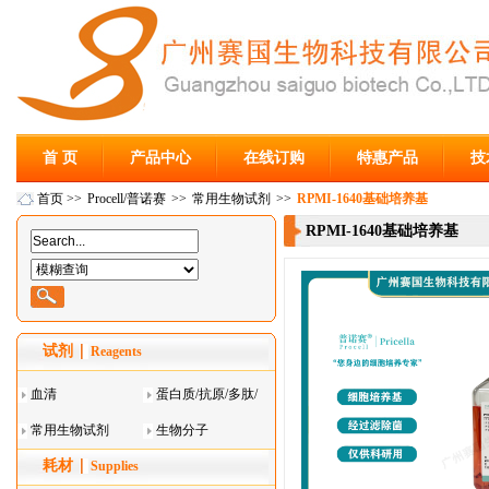
首 页
产品中心
在线订购
特惠产品
技
首页
>>
Procell/普诺赛
>>
常用生物试剂
>>
RPMI-1640基础培养基
RPMI-1640基础培养基
试剂
Reagents
血清
蛋白质/抗原/多肽/
常用生物试剂
酶
生物分子
耗材
Supplies