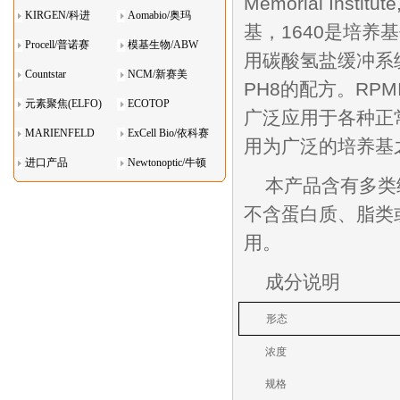
Memorial Ins
KIRGEN/科进
Aomabio/奥玛
基，1640是培养基代
Procell/普诺赛
模基生物/ABW
用碳酸氢盐缓冲系
Countstar
NCM/新赛美
PH8的配方。RP
元素聚焦(ELFO)
ECOTOP
广泛应用于各种正
MARIENFELD
ExCell Bio/依科赛
用为广泛的培养基
进口产品
Newtonoptic/牛顿
本产品含有多类
光学
不含蛋白质、脂类
用。
成分说明
形态
浓度
规格