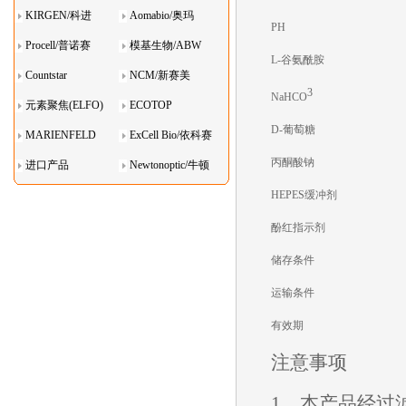
KIRGEN/科进
Aomabio/奥玛
PH
Procell/普诺赛
模基生物/ABW
L-
谷氨酰胺
Countstar
NCM/新赛美
3
NaHCO
元素聚焦(ELFO)
ECOTOP
D-
葡萄糖
MARIENFELD
ExCell Bio/依科赛
丙酮酸钠
进口产品
Newtonoptic/牛顿
光学
HEPES
缓冲剂
酚红指示剂
储存条件
运输条件
有效期
注意事项
1
、本产品经过