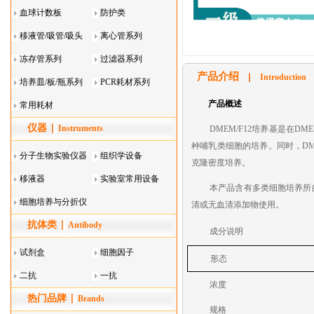
血球计数板
防护类
移液管/吸管/吸头
离心管系列
系列
冻存管系列
过滤器系列
产品介绍
Introduction
培养皿/板/瓶系列
PCR耗材系列
产品概述
常用耗材
仪器
Instruments
DMEM/F12
培养基是在
DM
种哺乳类细胞的培养。同时，
DM
分子生物实验仪器
组织学设备
克隆密度培养。
移液器
实验室常用设备
本产品含有多类细胞培养所
细胞培养与分折仪
清或无血清添加物使用。
抗体类
器叠
Antibody
成分说明
试剂盒
细胞因子
形态
二抗
一抗
浓度
热门品牌
Brands
规格