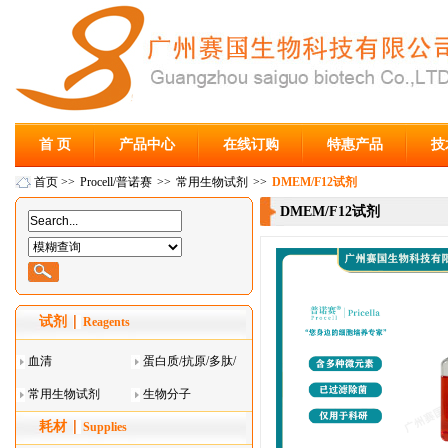
首 页
产品中心
在线订购
特惠产品
技
首页
>>
Procell/普诺赛
>>
常用生物试剂
>>
DMEM/F12试剂
DMEM/F12试剂
试剂
Reagents
血清
蛋白质/抗原/多肽/
常用生物试剂
酶
生物分子
耗材
Supplies