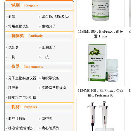
试剂
Reagents
血清
蛋白质/抗原/多肽/
常用生物试剂
酶
生物分子
1139ML100，BioFroxx，曲拉
8
抗体类
Antibody
通 Triton
试剂盒
细胞因子
二抗
一抗
仪器
Instruments
分子生物实验仪器
组织学设备
移液器
实验室常用设备
1124MG100，BioFroxx，蛋白
1
酶K Proteinase K
细胞培养与分折仪
耗材
器叠
Supplies
血球计数板
防护类
移液管/吸管/吸头
离心管系列