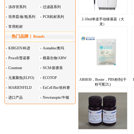
系列
冻存管系列
过滤器系列
培养皿/板/瓶系列
PCR耗材系列
2-10ml单道手动移液器（大
龙）
常用耗材
热门品牌
Brands
KIRGEN/科进
Aomabio/奥玛
Procell/普诺赛
模基生物/ABW
Countstar
NCM/新赛美
元素聚焦(ELFO)
ECOTOP
AR0030，Boster，PBS粉剂(干
粉可配2L)
MARIENFELD
ExCell Bio/依科赛
进口产品
Newtonoptic/牛顿
光学