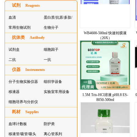
试剂
Reagents
血清
蛋白质/抗原/多肽/
常用生物试剂
酶
生物分子
WB4600-500ml 快速转膜液
抗体类
Antibody
（20X）
试剂盒
细胞因子
二抗
一抗
仪器
Instruments
分子生物实验仪器
组织学设备
移液器
实验室常用设备
1.5M Tris-HCl溶液 pH8.8 ES-
8050-500ml
细胞培养与分折仪
耗材
器叠
Supplies
血球计数板
防护类
移液管/吸管/吸头
离心管系列