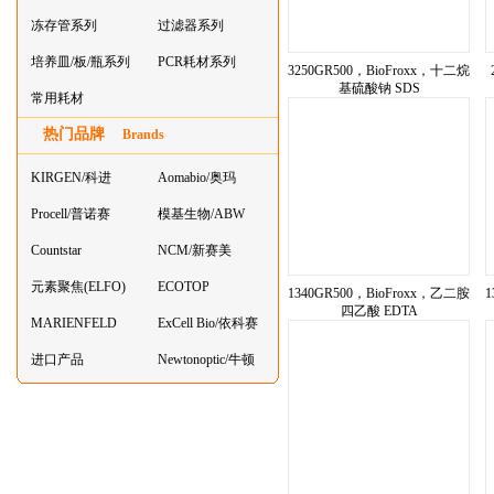
系列
冻存管系列
过滤器系列
培养皿/板/瓶系列
PCR耗材系列
3250GR500，BioFroxx，十二烷
基硫酸钠 SDS
常用耗材
热门品牌
Brands
KIRGEN/科进
Aomabio/奥玛
Procell/普诺赛
模基生物/ABW
Countstar
NCM/新赛美
元素聚焦(ELFO)
ECOTOP
1340GR500，BioFroxx，乙二胺
1
四乙酸 EDTA
MARIENFELD
ExCell Bio/依科赛
进口产品
Newtonoptic/牛顿
光学