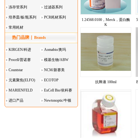
系列
冻存管系列
过滤器系列
培养皿/板/瓶系列
PCR耗材系列
1.24568.0100，Merck，蛋白酶
K
常用耗材
热门品牌
Brands
KIRGEN/科进
Aomabio/奥玛
Procell/普诺赛
模基生物/ABW
Countstar
NCM/新赛美
元素聚焦(ELFO)
ECOTOP
抗释液 100ml
MARIENFELD
ExCell Bio/依科赛
进口产品
Newtonoptic/牛顿
光学