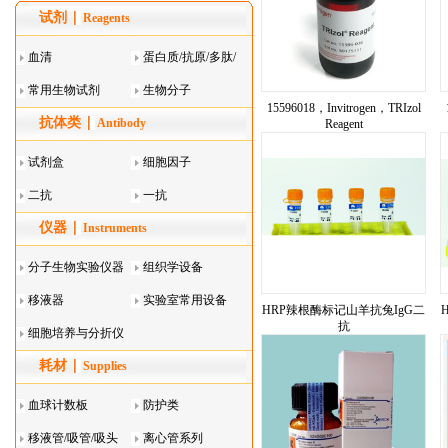
试剂
Reagents
血清
蛋白质/抗原/多肽/
常用生物试剂
酶
生物分子
15596018，Invitrogen，TRIzol
抗体类
Antibody
Reagent
试剂盒
细胞因子
二抗
一抗
仪器
Instruments
分子生物实验仪器
组织学设备
移液器
实验室常用设备
HRP辣根酶标记山羊抗兔IgG二
抗
细胞培养与分折仪
耗材
器叠
Supplies
血球计数板
防护类
移液管/吸管/吸头
离心管系列