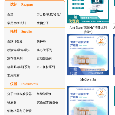
试剂
Reagents
血清
蛋白质/抗原/多肽/
常用生物试剂
酶
生物分子
Anti-Nano“黑胶虫”清除试剂
耗材
Supplies
(500×)
血球计数板
防护类
移液管/吸管/吸头
离心管系列
系列
冻存管系列
过滤器系列
培养皿/板/瓶系列
PCR耗材系列
常用耗材
McCoy s 5A
仪器
Instruments
分子生物实验仪器
组织学设备
移液器
实验室常用设备
细胞培养与分折仪