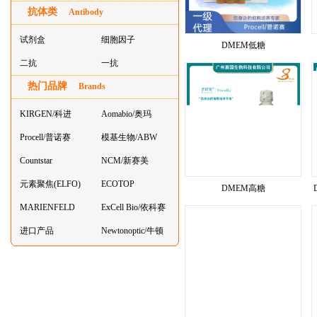
抗体类
器叠
Antibody
试剂盒
细胞因子
DMEM低糖
二抗
一抗
热门品牌
Brands
KIRGEN/科进
Aomabio/奥玛
Procell/普诺赛
模基生物/ABW
Countstar
NCM/新赛美
元素聚焦(ELFO)
ECOTOP
DMEM高糖
MARIENFELD
ExCell Bio/依科赛
进口产品
Newtonoptic/牛顿
光学